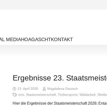
AL MEDIA
HOAGASCHT
KONTAKT
Ergebnisse 23. Staatsmeist
13. April 2026
Magdalena Gautsch
orts
,
Staatsmeisterschaft
,
Timbersports
,
Waldarbeit
,
Wettb
Hier die Ergebnisse der Staatsmeisterschaft 2026: En