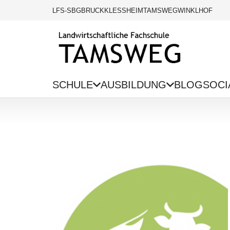
LFS-SBG
BRUCK
KLESSHEIM
TAMSWEG
WINKLHOF
SCHULE
AUSBILDUNG
BLOG
SOCI