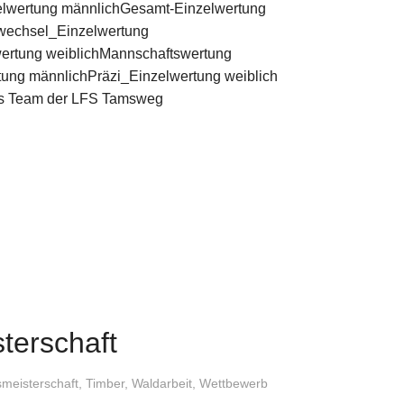
elwertung männlichGesamt-Einzelwertung
wechsel_Einzelwertung
ertung weiblichMannschaftswertung
ung männlichPräzi_Einzelwertung weiblich
as Team der LFS Tamsweg
sterschaft
smeisterschaft
,
Timber
,
Waldarbeit
,
Wettbewerb