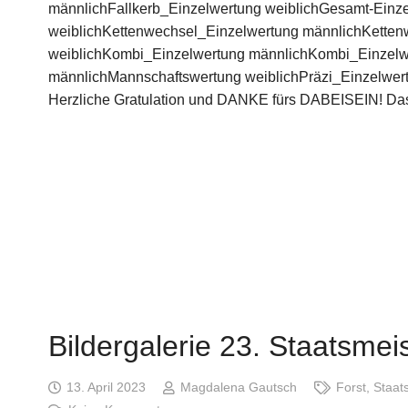
männlichFallkerb_Einzelwertung weiblichGesamt-Einz
weiblichKettenwechsel_Einzelwertung männlichKetten
weiblichKombi_Einzelwertung männlichKombi_Einzelw
männlichMannschaftswertung weiblichPräzi_Einzelwert
Herzliche Gratulation und DANKE fürs DABEISEIN! D
Bildergalerie 23. Staatsmei
13. April 2023
Magdalena Gautsch
Forst
,
Staat