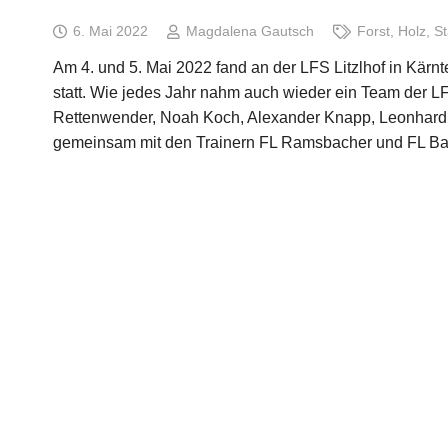
6. Mai 2022
Magdalena Gautsch
Forst
,
Holz
,
St
Am 4. und 5. Mai 2022 fand an der LFS Litzlhof in Kärnt
statt. Wie jedes Jahr nahm auch wieder ein Team der L
Rettenwender, Noah Koch, Alexander Knapp, Leonhard 
gemeinsam mit den Trainern FL Ramsbacher und FL B