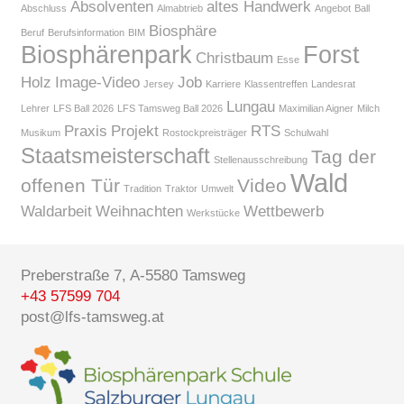
Absolventen
altes Handwerk
Abschluss
Almabtrieb
Angebot
Ball
Biosphäre
Beruf
Berufsinformation
BIM
Biosphärenpark
Forst
Christbaum
Esse
Holz
Image-Video
Job
Jersey
Karriere
Klassentreffen
Landesrat
Lungau
Lehrer
LFS Ball 2026
LFS Tamsweg Ball 2026
Maximilian Aigner
Milch
Praxis
Projekt
RTS
Musikum
Rostockpreisträger
Schulwahl
Staatsmeisterschaft
Tag der
Stellenausschreibung
Wald
offenen Tür
Video
Tradition
Traktor
Umwelt
Waldarbeit
Weihnachten
Wettbewerb
Werkstücke
Preberstraße 7, A-5580 Tamsweg
+43 57599 704
post@lfs-tamsweg.at