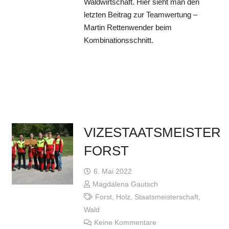
Waldwirtschaft. Hier sieht man den
letzten Beitrag zur Teamwertung –
Martin Rettenwender beim
Kombinationsschnitt.
VIZESTAATSMEISTER
FORST
6. Mai 2022
Magdalena Gautsch
Forst
,
Holz
,
Staatsmeisterschaft
,
Wald
Keine Kommentare