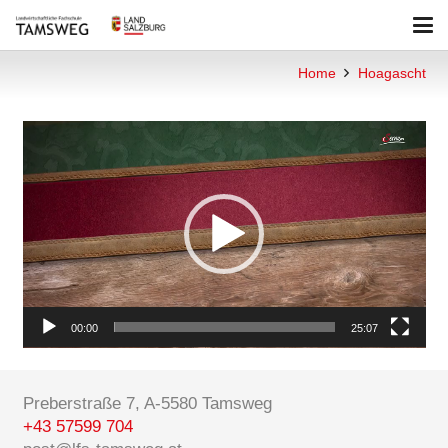
Home
Hoagascht
Video-
Player
00:00
25:07
Preberstraße 7, A-5580 Tamsweg
+43 57599 704