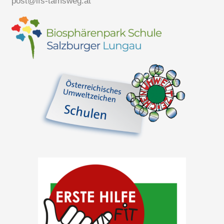
post@lfs-tamsweg.at