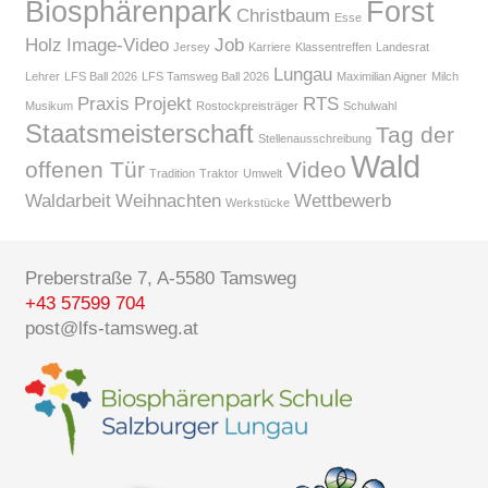
Biosphärenpark
Forst
Christbaum
Esse
Holz
Image-Video
Job
Jersey
Karriere
Klassentreffen
Landesrat
Lungau
Lehrer
LFS Ball 2026
LFS Tamsweg Ball 2026
Maximilian Aigner
Milch
Praxis
Projekt
RTS
Musikum
Rostockpreisträger
Schulwahl
Staatsmeisterschaft
Tag der
Stellenausschreibung
Wald
offenen Tür
Video
Tradition
Traktor
Umwelt
Waldarbeit
Weihnachten
Wettbewerb
Werkstücke
Preberstraße 7, A-5580 Tamsweg
+43 57599 704
post@lfs-tamsweg.at