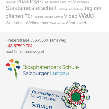
Praxis
Projekt
RTS
Musikum
Rostockpreisträger
Schulwahl
Staatsmeisterschaft
Tag der
Stellenausschreibung
Wald
offenen Tür
Video
Tradition
Traktor
Umwelt
Waldarbeit
Weihnachten
Wettbewerb
Werkstücke
Preberstraße 7, A-5580 Tamsweg
+43 57599 704
post@lfs-tamsweg.at