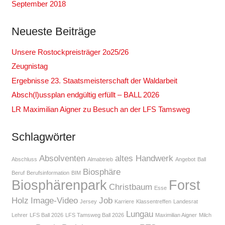
September 2018
Neueste Beiträge
Unsere Rostockpreisträger 2o25/26
Zeugnistag
Ergebnisse 23. Staatsmeisterschaft der Waldarbeit
Absch(l)ussplan endgültig erfüllt – BALL 2026
LR Maximilian Aigner zu Besuch an der LFS Tamsweg
Schlagwörter
Absolventen
altes Handwerk
Abschluss
Almabtrieb
Angebot
Ball
Biosphäre
Beruf
Berufsinformation
BIM
Biosphärenpark
Forst
Christbaum
Esse
Holz
Image-Video
Job
Jersey
Karriere
Klassentreffen
Landesrat
Lungau
Lehrer
LFS Ball 2026
LFS Tamsweg Ball 2026
Maximilian Aigner
Milch