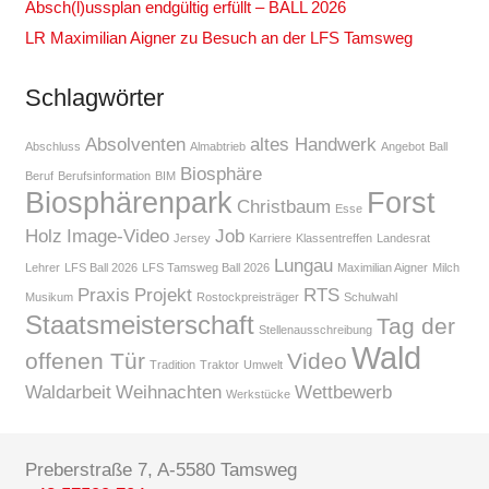
Absch(l)ussplan endgültig erfüllt – BALL 2026
LR Maximilian Aigner zu Besuch an der LFS Tamsweg
Schlagwörter
Absolventen
altes Handwerk
Abschluss
Almabtrieb
Angebot
Ball
Biosphäre
Beruf
Berufsinformation
BIM
Biosphärenpark
Forst
Christbaum
Esse
Holz
Image-Video
Job
Jersey
Karriere
Klassentreffen
Landesrat
Lungau
Lehrer
LFS Ball 2026
LFS Tamsweg Ball 2026
Maximilian Aigner
Milch
Praxis
Projekt
RTS
Musikum
Rostockpreisträger
Schulwahl
Staatsmeisterschaft
Tag der
Stellenausschreibung
Wald
offenen Tür
Video
Tradition
Traktor
Umwelt
Waldarbeit
Weihnachten
Wettbewerb
Werkstücke
Preberstraße 7, A-5580 Tamsweg