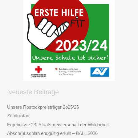
Neueste Beiträge
Unsere Rostockpreisträger 2o25/26
Zeugnistag
Ergebnisse 23. Staatsmeisterschaft der Waldarbeit
Absch(l)ussplan endgültig erfüllt – BALL 2026