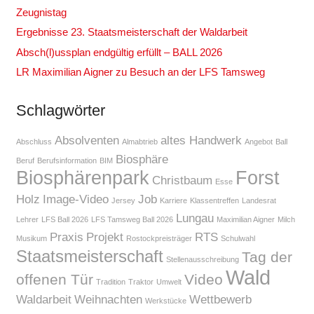
Zeugnistag
Ergebnisse 23. Staatsmeisterschaft der Waldarbeit
Absch(l)ussplan endgültig erfüllt – BALL 2026
LR Maximilian Aigner zu Besuch an der LFS Tamsweg
Schlagwörter
Absolventen
altes Handwerk
Abschluss
Almabtrieb
Angebot
Ball
Biosphäre
Beruf
Berufsinformation
BIM
Biosphärenpark
Forst
Christbaum
Esse
Holz
Image-Video
Job
Jersey
Karriere
Klassentreffen
Landesrat
Lungau
Lehrer
LFS Ball 2026
LFS Tamsweg Ball 2026
Maximilian Aigner
Milch
Praxis
Projekt
RTS
Musikum
Rostockpreisträger
Schulwahl
Staatsmeisterschaft
Tag der
Stellenausschreibung
Wald
offenen Tür
Video
Tradition
Traktor
Umwelt
Waldarbeit
Weihnachten
Wettbewerb
Werkstücke